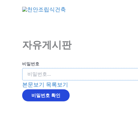
콘
회사
텐
츠
로
건
자유게시판
너
뛰
비밀번호
기
본문보기
목록보기
비밀번호 확인