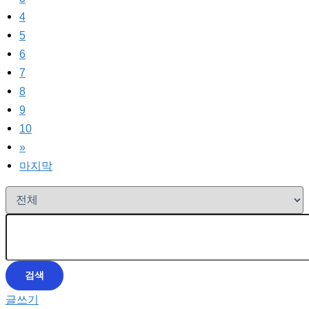
4
5
6
7
8
9
10
»
마지막
검색
글쓰기