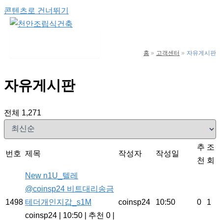
콘텐츠로 건너뛰기
Main Menu
홈
고객센터
자유게시판
자유게시판
전체 1,271
추
조
번호
제목
작성자
작성일
천
회
New
n1U_텔레
@coinsp24 비트대리송금
1498
테더개인지갑_s1M
coinsp24
10:50
0
1
coinsp24
|
10:50
|
추천 0
|