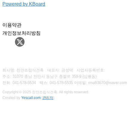
Powered by KBoard
이용약관
개인정보처리방침
회사명: 천안조립식건축 대표자: 금성택
사업자등록번호:
주소: 31070 충남 천안시 동남구 충절로 359-9 (삼룡동)
전화: 041-578-5534
팩스:
041-578-5535
이메일: rma83670@naver.com
Copyright © 2025 천안조립식건축. All rights reserved.
Created by
Yescall.com
[
관리자
]