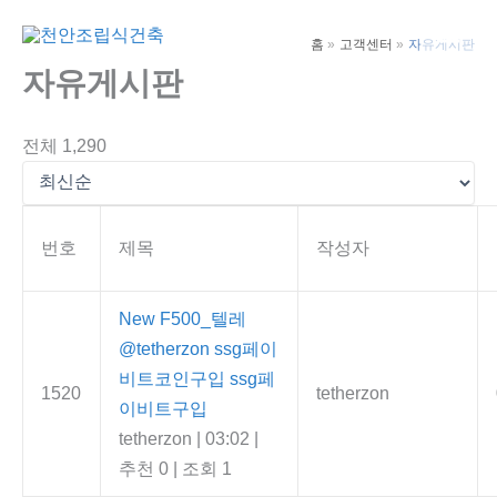
콘
텐
홈
고객센터
자유게시판
Main
츠
자유게시판
Men
로
건
전체 1,290
너
뛰
기
번호
제목
작성자
New
F500_텔레
@tetherzon ssg페이
비트코인구입 ssg페
1520
tetherzon
이비트구입
tetherzon
|
03:02
|
추천 0
|
조회 1